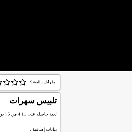
ما رأيك باللعبة ؟
تلبيس سهرات
لعبة
حاصله على
4.11
من
5
( بو
بيانات إضافية :