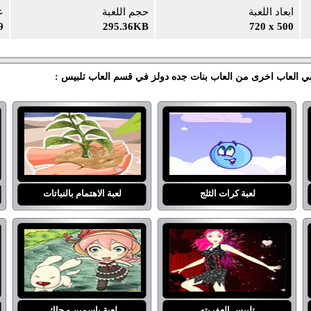
ابعاد اللعبة
حجم اللعبة
ع
9
295.36KB
720 x 500
بي العاب اخرى من العاب بنات جده دولز في قسم العاب تلبيس :
لعبة كرات الثلج
لعبة الاهتمام بالنباتات
تلبيس العفريته
لعبة ياسمين و جاك