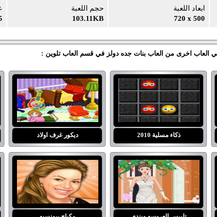
ابعاد اللعبة
حجم اللعبة
ع
5
103.11KB
720 x 500
ذكاء مسلية 2010
ديكور غرف اولاد
تلبيس العروسه ويندي
مكياج بيونسيه