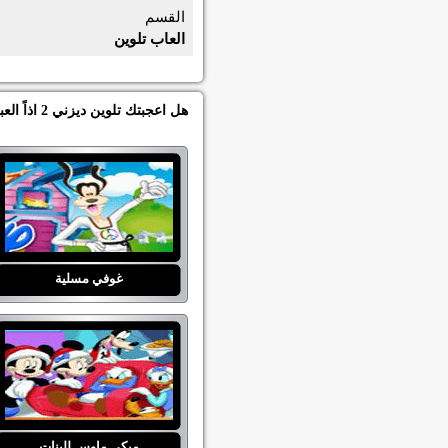
القسم
العاب تلوين
هل اعجبتك تلوين ديزني 2 اذاً العبي العاب اخرى من العاب بنات جده دولز في قسم العاب تلوين :
غوفي مسلية
ميكي ماوس للبنات