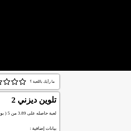
ما رأيك باللعبة ؟
تلوين ديزني 2
لعبة
حاصله على
3.89
من
5
( بو
بيانات إضافية :