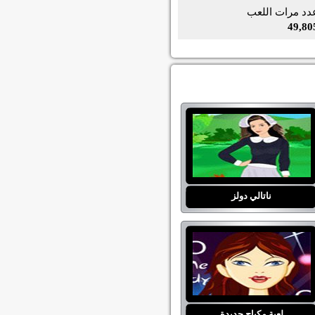
دد مرات اللعب
49,80
ناتالي دولز
لعبة مكياج جديدة