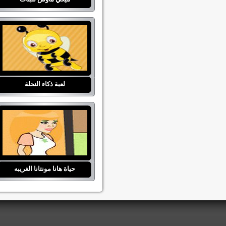
لعبة ذكاء النحلة
حياة هانا مونتانا الغريبه