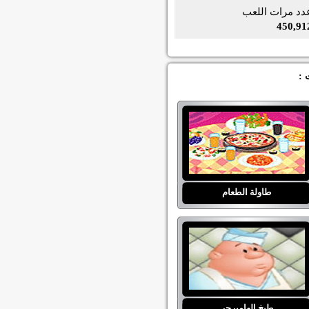
دد مرات اللعب
450,91
طاولة الطعام
طبخ الهامبرجر