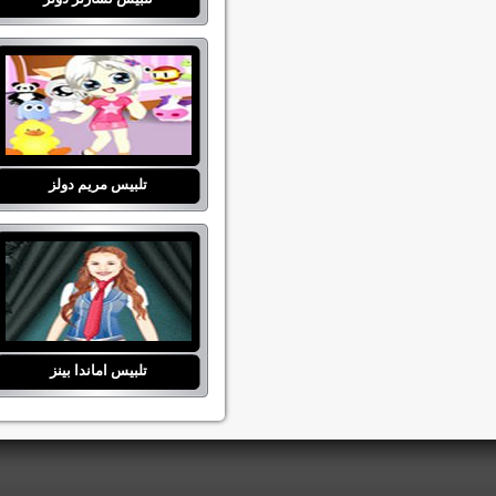
تلبيس مريم دولز
تلبيس اماندا بينز