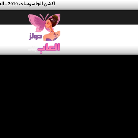
اكشن الجاسوسات 2010 - العاب بنات جدة دولز