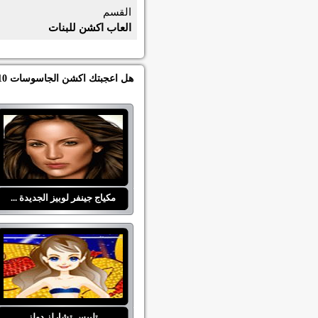
القسم
العاب اكشن للبنات
هل اعجبتك اكشن الجاسوسات 2010 اذاً العبي العاب اخرى من العاب بنات جده دولز في قسم العاب اكشن للبنات :
مكياج جينفر لوبيز الجديدة ...
تلبيس تشارلز دولز