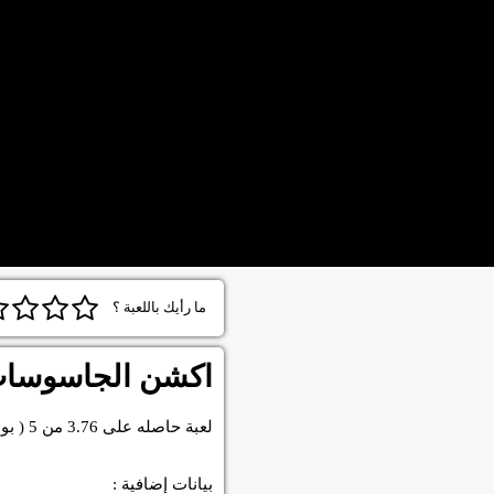
ما رأيك باللعبة ؟
اكشن الجاسوسات 10
لعبة
حاصله على
3.76
من
5
( بو
بيانات إضافية :