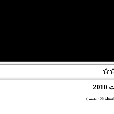
20
اسطة
405
تقييم )