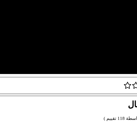
ال
اسطة
118
تقييم )