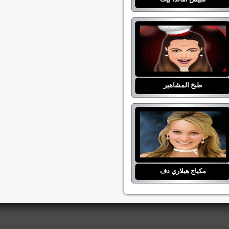
طبخ المشاهير
مكياج هيلاري دف