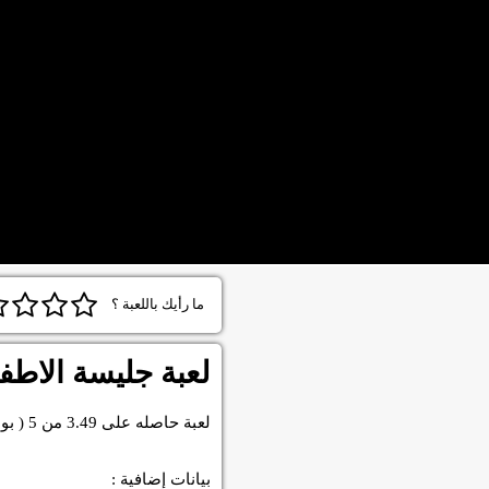
ما رأيك باللعبة ؟
لعبة جليسة الاطف
لعبة
حاصله على
3.49
من
5
( بو
بيانات إضافية :