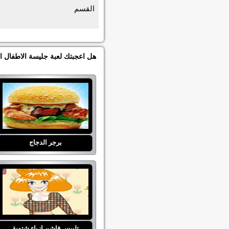
القسم
هل اعجبتك لعبة جليسة الاطفال اذ
برجر الدجاج
تلبيس فاشن ازياء شتوية