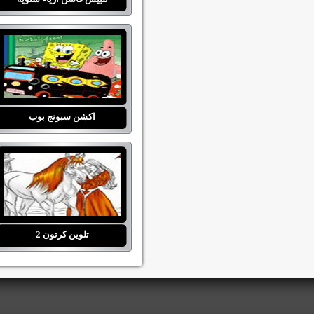
اكشن سبونج بوب
تلوين كرتون 2