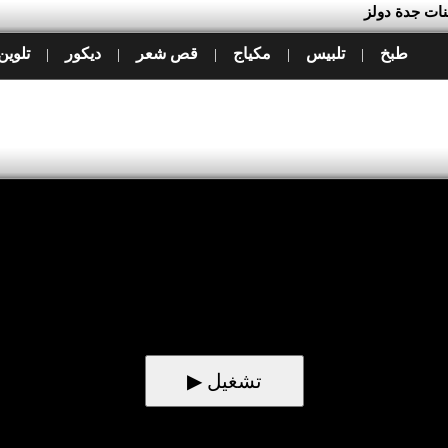
نات جدة دولز
طبخ
تلبيس
مكياج
قص شعر
ديكور
تلوين
|
|
|
|
|
▶ تشغيل