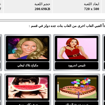
ابعاد اللعبة
حجم اللعبة
ع
7
200.69KB
720 x 500
اً العبي العاب اخرى من العاب بنات جده دولز في قسم :
تلبيس اندروود
مكياج بلاك ليفلي
تزيين تورتة الميلاد
صيف كاتي بيري