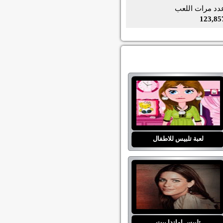
دد مرات اللعب
123,85
لعبة تلبيس للاطفال
تلبيس اماندا بيت