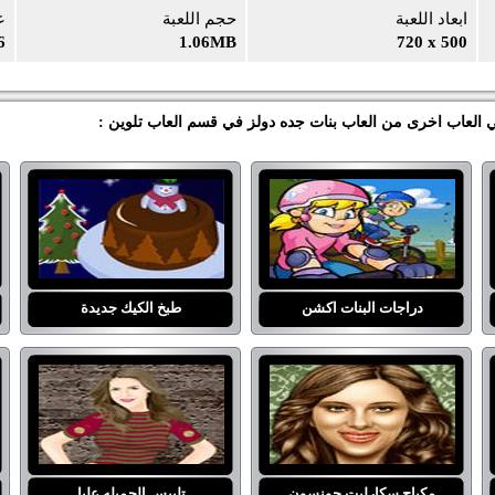
ابعاد اللعبة
حجم اللعبة
ع
6
1.06MB
720 x 500
دراجات البنات اكشن
طبخ الكيك جديدة
مكياج سكارليت جونسون
تلبيس الجميله عليا