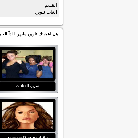
القسم
العاب تلوين
هل اعجبتك تلوين ماريو 1 اذاً العبي العاب اخرى من العاب بنات جده دولز في قسم العاب تلوين :
ضرب الفنانات
ميك اب جيسيكا سمبسون