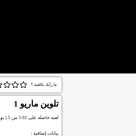
ما رأيك باللعبة ؟
تلوين ماريو 1
لعبة
حاصله على
3.92
من
5
( بو
بيانات إضافية :