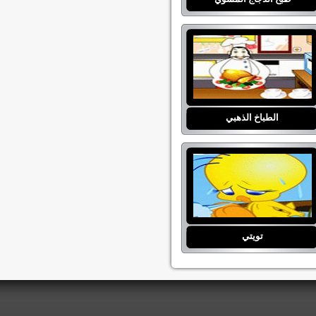
الطباخ الذهبي
تويتي