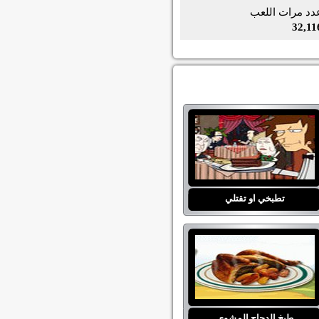
دد مرات اللعب
32,11
تطبخي او تقتلي
طبخ الدجاج المشوي