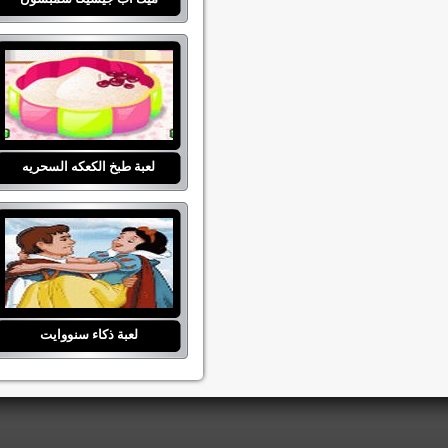
لعبة طبخ الكعكه السحريه
لعبة ذكاء سنووايت