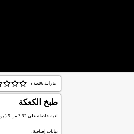
ما رأيك باللعبة ؟
طبخ الكعكة
لعبة
حاصله على
3.92
من
5
( بو
بيانات إضافية :