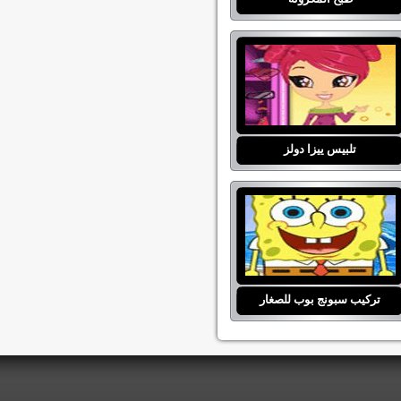
تلبيس ييزا دولز
تركيب سبونج بوب للصغار