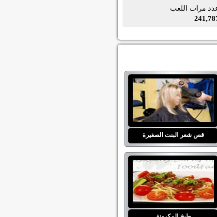
دد مرات اللعب
241,78
قص شعر البنت الصغيرة
طبخ المكرونة