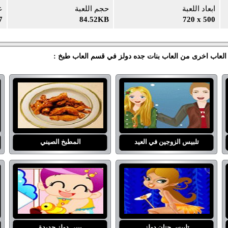
ابعاد اللعبة
حجم اللعبة
ع
7
84.52KB
720 x 500
ي العاب اخرى من العاب بنات جده دولز في قسم العاب طبخ :
تلبيس الزوجين في العيد
المطبخ الصيني
تلبيس حنان دولز
بيبي دولز جديدة