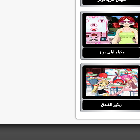
مكياج ليلى دولز
ديكور الفندق