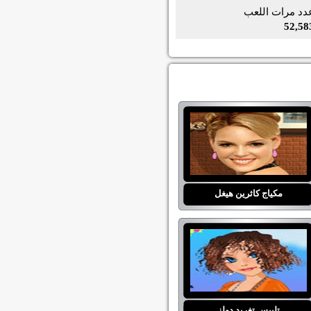
دد مرات اللعب
52,58
مكياج كاثرين هيغل
تلبيس تغريد دولز