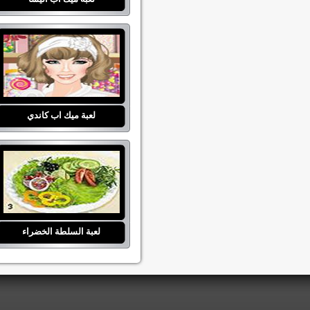
لعبة ميك اب كاندي
لعبة السلطة الخضراء