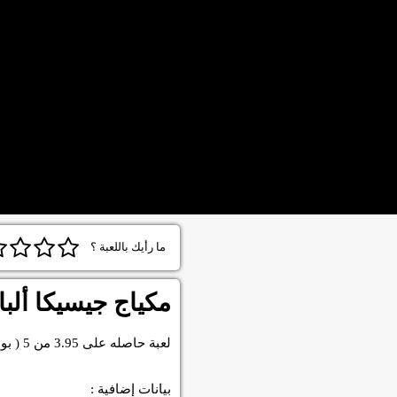
ما رأيك باللعبة ؟
مكياج جيسيكا ألبا
لعبة
حاصله على
3.95
من
5
( بو
بيانات إضافية :