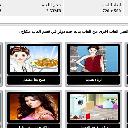
ابعاد اللعبة
حجم اللعبة
ع
3
2.53MB
720 x 500
ً العبي العاب اخرى من العاب بنات جده دولز في قسم العاب مكياج :
ازياء هندية
طبخ بط مفلفل
ديكور غرفة الغسيل
ملكة جمال مصر يارا