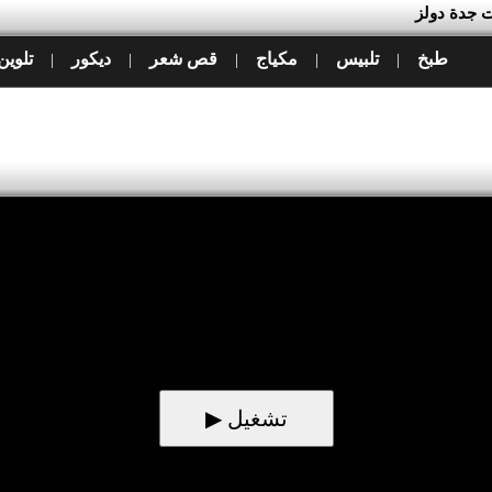
ات جدة دولز
طبخ
تلبيس
مكياج
قص شعر
ديكور
تلوين
|
|
|
|
|
▶ تشغيل