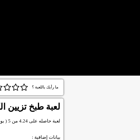
ما رأيك باللعبة ؟
لعبة طبخ تزيين ال
لعبة
حاصله على
4.24
من
5
( بو
بيانات إضافية :