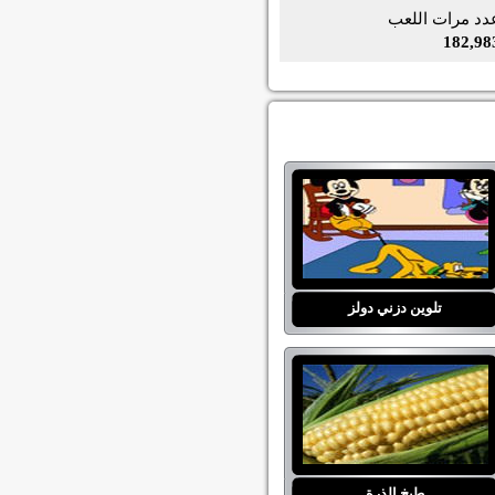
دد مرات اللعب
182,98
تلوين دزني دولز
طبخ الذرة