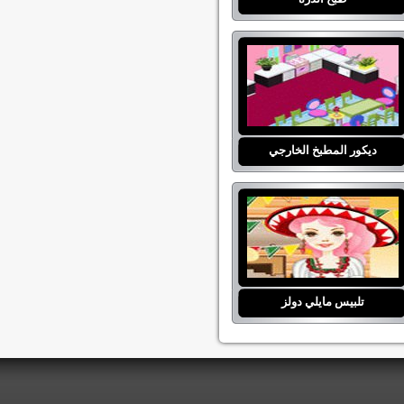
ديكور المطبخ الخارجي
تلبيس مايلي دولز