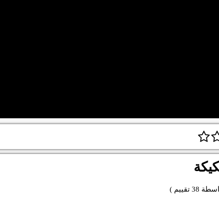
كيكة
اسطة
38
تقييم )