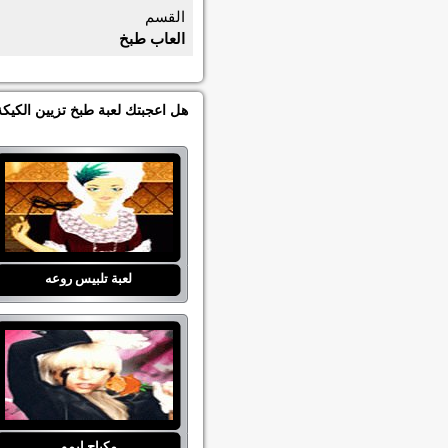
القسم
العاب طبخ
هل اعجبتك لعبة طبخ تزيين الكيكة
لعبة تلبيس روعه
مكياج ايمو