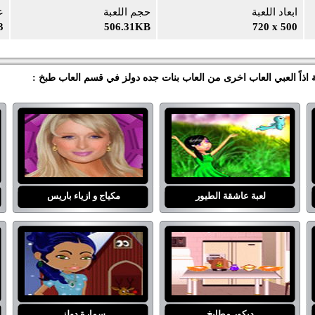
ابعاد اللعبة
حجم اللعبة
ع
3
506.31KB
720 x 500
 اذاً العبي العاب اخرى من العاب بنات جده دولز في قسم العاب طبخ :
لعبة عاشقة الطيور
مكياج و ازياء باريس
ديكور مطابخ
سمارة دولز