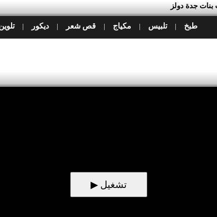
ب بنات جدة دولز
طبخ
تلبيس
مكياج
قص شعر
ديكور
تلوين
|
|
|
|
|
▶ تشغيل