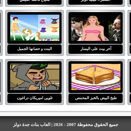
آخر بيت على اليسار
البنت و حصانها الجميل
طبخ البيض بالخبز المحمص
تلوين اميريكان دراغون
جميع الحقوق محفوظة 2007 - 2026 | العاب بنات جدة دولز