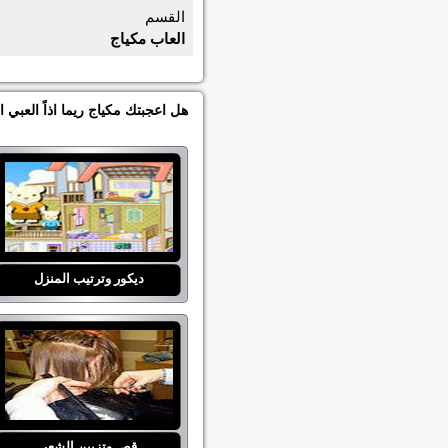
القسم
العاب مكياج
هل اعجبتك مكياج ريما اذاً العبي
ديكور وترتيب المنزل
قص وتزيين الشعر