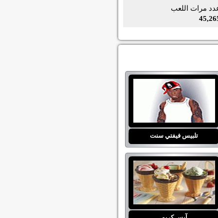
دد مرات اللعب
45,26
تلبيس فيفتي سنت
آيس كريم