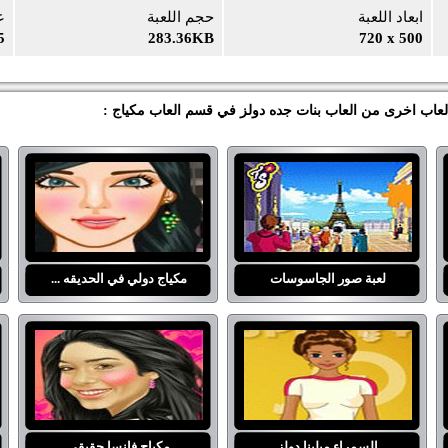
ابعاد اللعبة
حجم اللعبة
ع
5
283.36KB
720 x 500
 العاب اخرى من العاب بنات جده دولز في قسم العاب مكياج :
لعبة صور الجاسوسات
مكياج دولي في الحديقه ...
السمراء ميلينا دولز
مكياج فانسا حقيقي