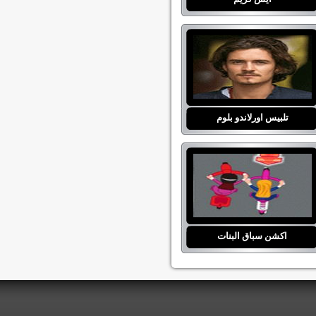
تلبيس اورلاندو بلوم
اكشن سباق البنات