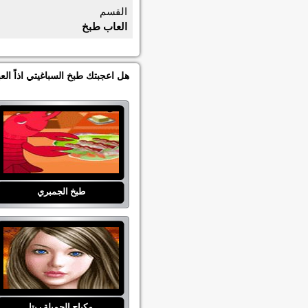
القسم
العاب طبخ
هل اعجبتك طبخ السباغيتي اذاً ا
طبخ الجمبري
مكياج الجميلة ريتا