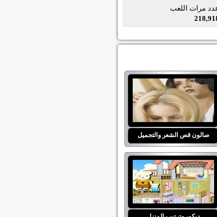
دد مرات اللعب
218,91
صالون قص الشعر والتجميل
ديكور وترتيب المنزل