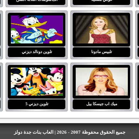
تلبيس مادونا
تلوين دونالد ديزني
ميك اب جيسكا بيل
تلوين ديزني 5
جميع الحقوق محفوظة 2007 - 2026 | العاب بنات جدة دولز