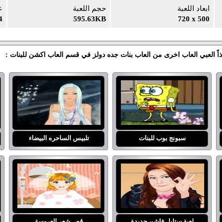
ابعاد اللعبة
حجم اللعبة
ع
4
595.63KB
720 x 500
ذاً العبي العاب اخرى من العاب بنات جده دولز في قسم العاب اكشن للبنات :
سبونج بوب للبنات
تلبيس الساحره البيضاء
لعبة ستايل فاشن جديدة
قص شعر العروسة