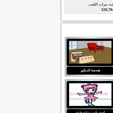
دد مرات اللعب
328,70
هندسة الديكور
لعبة بنات مسلية حلوة