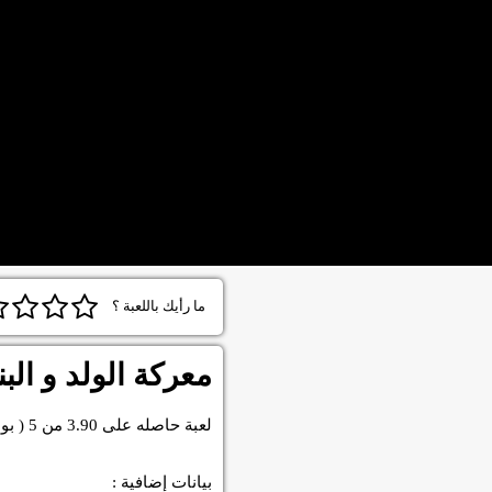
ما رأيك باللعبة ؟
معركة الولد و الب
لعبة
حاصله على
3.90
من
5
( بو
بيانات إضافية :