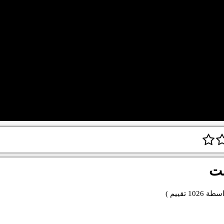
نت
اسطة
1026
تقييم )