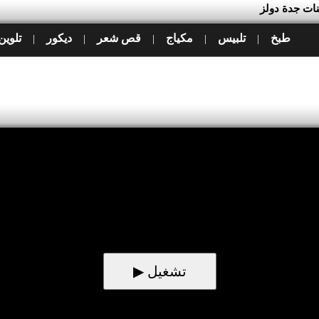
بنات جدة دولز
طبخ
تلبيس
مكياج
قص شعر
ديكور
تلوين
|
|
|
|
|
▶ تشغيل