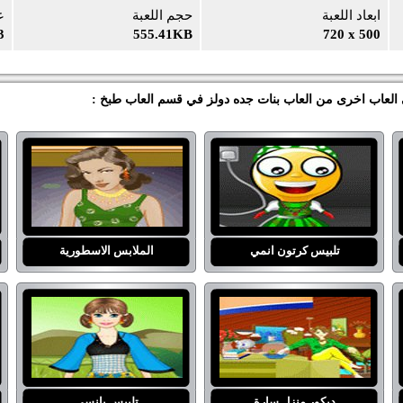
ابعاد اللعبة
حجم اللعبة
ع
3
555.41KB
720 x 500
بي العاب اخرى من العاب بنات جده دولز في قسم العاب طبخ :
تلبيس كرتون انمي
الملابس الاسطورية
ديكور منزل سارة
تلبيس بانسي