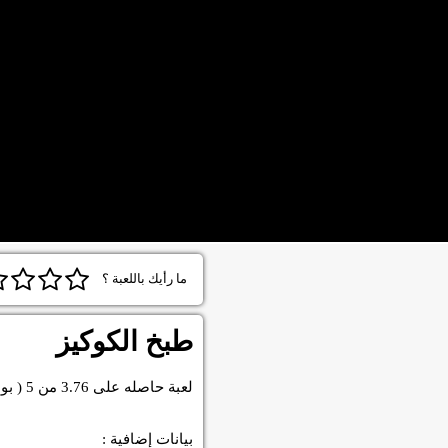
ما رأيك باللعبة ؟
طبخ الكوكيز
لعبة
حاصله على
3.76
من
5
( بو
بيانات إضافية :