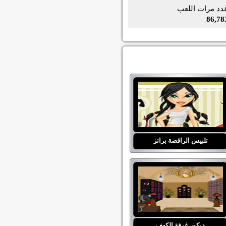
دد مرات اللعب
86,78
تلبيس الراقصة براتز
ديكور غرفة الكهف