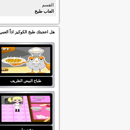
القسم
العاب طبخ
هل اعجبتك طبخ الكوكيز اذاً الع
طباخ البيض الظريف
مخبز بيلي