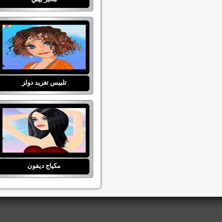
تلبيس تغريد دولز
مكياج ديفون