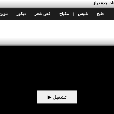
نات جدة دولز
طبخ
تلبيس
مكياج
قص شعر
ديكور
تلوين
|
|
|
|
|
▶ تشغيل