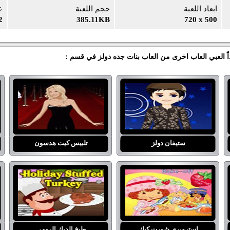
ابعاد اللعبة
حجم اللعبة
ع
2
385.11KB
720 x 500
اً العبي العاب اخرى من العاب بنات جده دولز في قسم :
ستيفان دولز
تلبيس كيت هدسون
استروبري شورت كيك
طبخ الديك الرومي