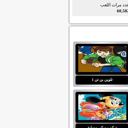
دد مرات اللعب
60,58
تلوين بن تن 1
تركيب ميكي مسلية