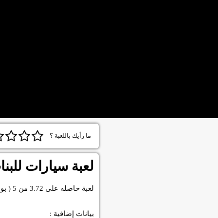
ما رأيك باللعبة ؟
لعبة سيارات للبنا
لعبة
حاصله على
3.72
من
5
( بو
بيانات إضافية :