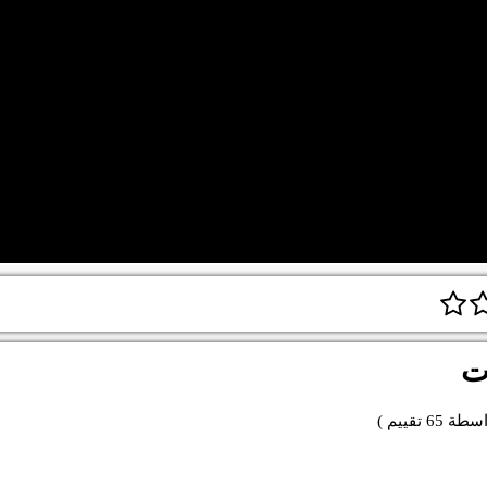
ت
اسطة
65
تقييم )