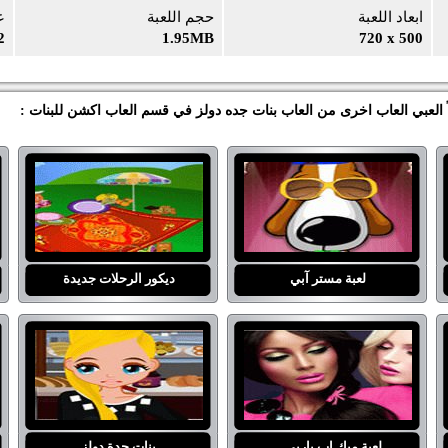
ابعاد اللعبة
حجم اللعبة
ع
2
1.95MB
720 x 500
ً العبي العاب اخرى من العاب بنات جده دولز في قسم العاب اكشن للبنات :
لعبة مستر آبي
ديكور الرحلات جديدة
لعبة ميك اب باربي ...
بنات جدة دولز