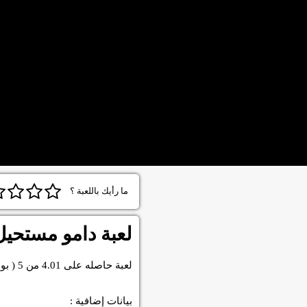
ما رأيك باللعبة ؟
لعبة دامو مستحيل
لعبة
حاصله على
4.01
من
5
( بو
بيانات إضافية :