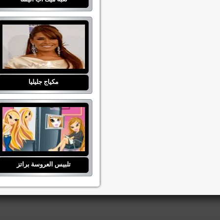
مكياج جليليا
تلبيس العروسة براتز