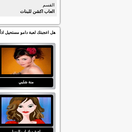
القسم
العاب اكشن للبنات
هل اعجبتك لعبة دامو مستحيل اذا
منة شلبي
لعبة ميك اب اليسا