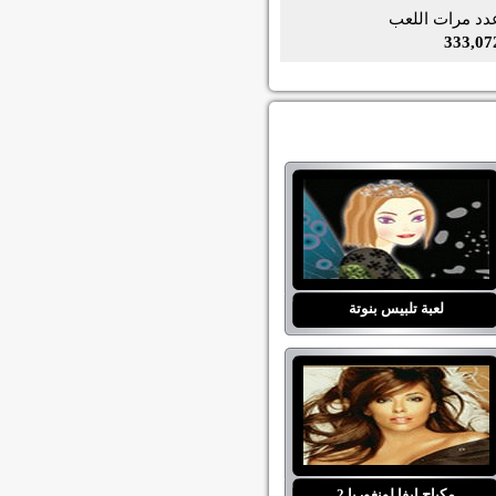
دد مرات اللعب
333,07
لعبة تلبيس بنوتة
مكياج ايفا لونغوريا 2