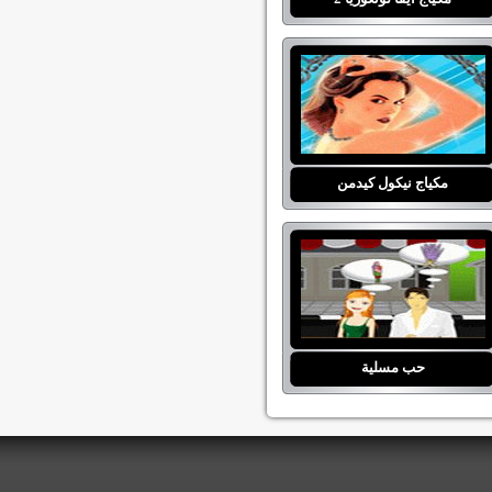
مكياج نيكول كيدمن
حب مسلية