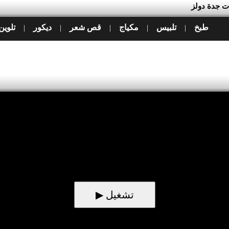
ات جدة دولز
طبخ
تلبيس
مكياج
قص شعر
ديكور
تلوين
|
|
|
|
|
▶ تشغيل