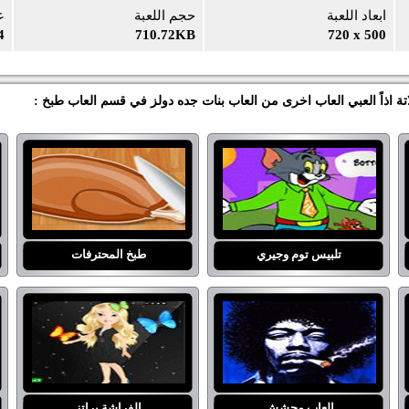
ابعاد اللعبة
حجم اللعبة
ع
4
710.72KB
720 x 500
 اذاً العبي العاب اخرى من العاب بنات جده دولز في قسم العاب طبخ :
تلبيس توم وجيري
طبخ المحترفات
العاب محشش
الفراشة براتز