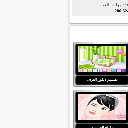
دد مرات اللعب
280,62
تصميم ديكور الغرف
مكياج العروسة