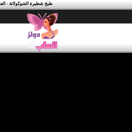
طبخ شطيرة الشوكولاتة - العا