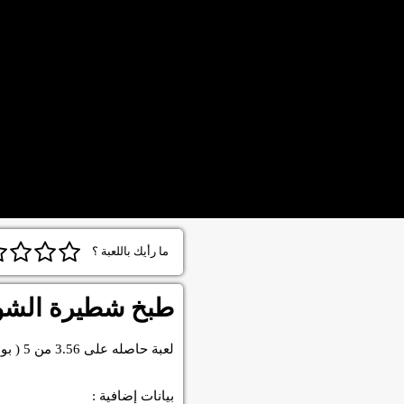
ما رأيك باللعبة ؟
طبخ شطيرة الشوك
لعبة
حاصله على
3.56
من
5
( بو
بيانات إضافية :