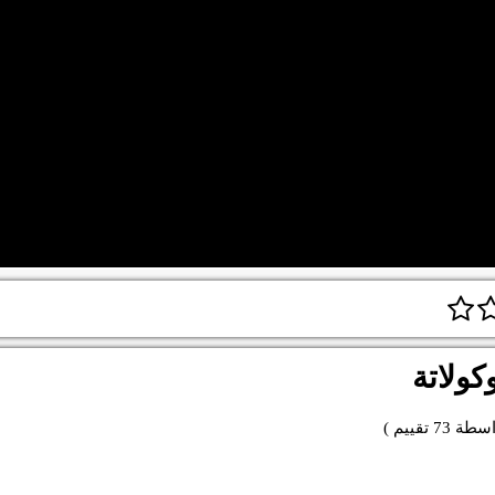
ولاتة
اسطة
73
تقييم )