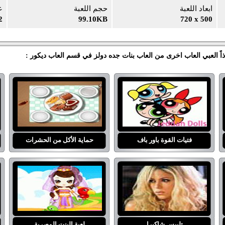
ابعاد اللعبة
حجم اللعبة
ع
2
99.10KB
720 x 500
ذاً العبي العاب اخرى من العاب بنات جده دولز في قسم العاب ديكور :
فتيات القوة باور باف
حماية الأكل من الحشرات
تلبيس شاكيرا
لعبة البنت المصرية