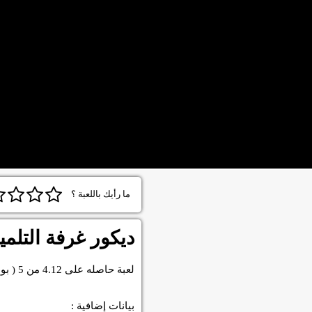
ما رأيك باللعبة ؟
ديكور غرفة التلمي
لعبة
حاصله على
4.12
من
5
( بو
بيانات إضافية :