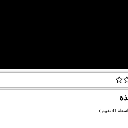
ذة
اسطة
41
تقييم )