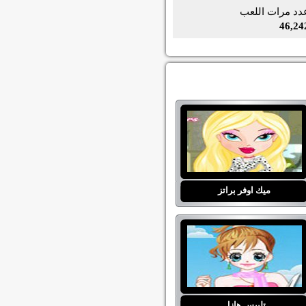
دد مرات اللعب
46,24
ميك اوفر براتز
تلبيس هازل