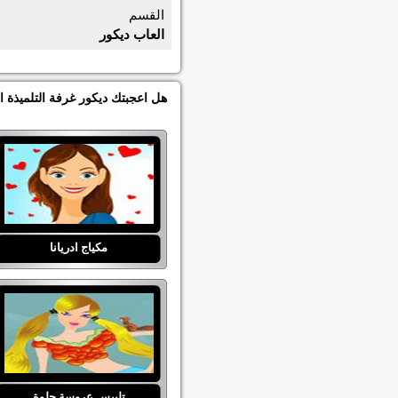
القسم
العاب ديكور
هل اعجبتك ديكور غرفة التلميذة ا
مكياج ادريانا
تلبيس عروسة حلوة