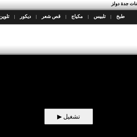
بنات جدة دولز
طبخ
تلبيس
مكياج
قص شعر
ديكور
تلوين
|
|
|
|
|
▶ تشغيل