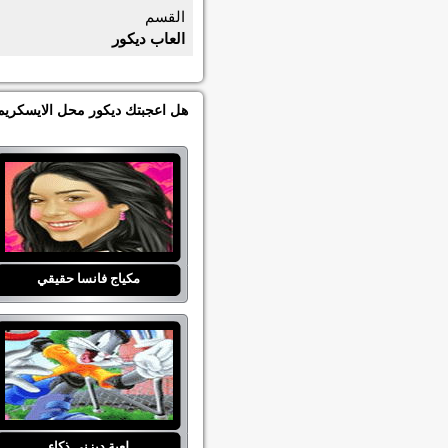
القسم
العاب ديكور
هل اعجبتك ديكور محل الايسكريم 
مكياج فانسا حقيقي
لعبة ديزني ذكاء