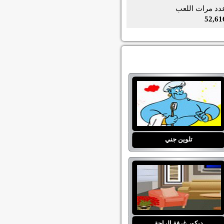
دد مرات اللعب
52,61
تلوين جني
ديكور غرفة الراحة