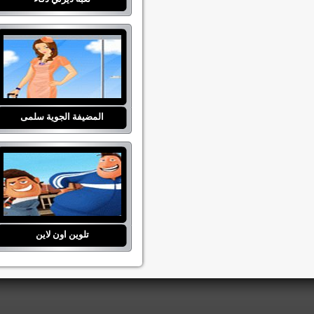
المضيفة الجوية سلمى
تلوين اون لاين