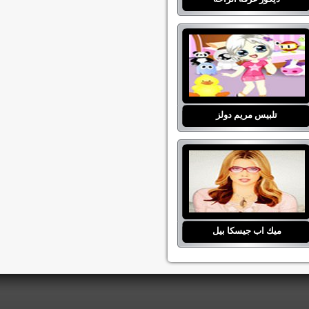
تلبيس مريم دولز
ميك اب جيسكا بيل