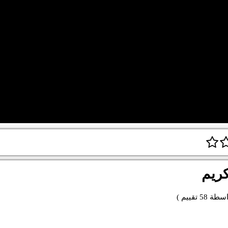
كريم
اسطة
58
تقييم )