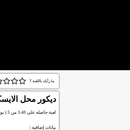
ما رأيك باللعبة ؟
ديكور محل الايس
لعبة
حاصله على
3.40
من
5
( بو
بيانات إضافية :