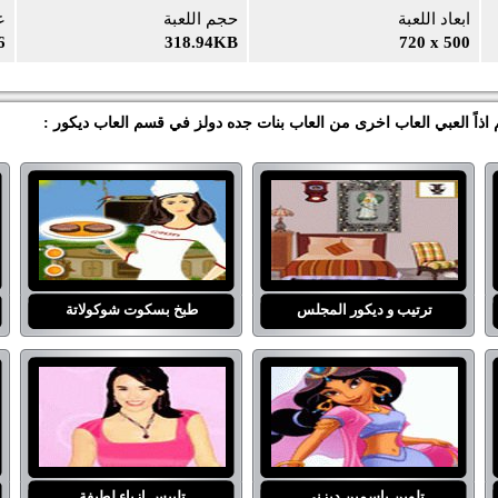
ابعاد اللعبة
حجم اللعبة
ع
6
318.94KB
720 x 500
اذاً العبي العاب اخرى من العاب بنات جده دولز في قسم العاب ديكور :
ترتيب و ديكور المجلس
طبخ بسكوت شوكولاتة
تلوين ياسمين ديزني
تلبيس ازياء لطيفة