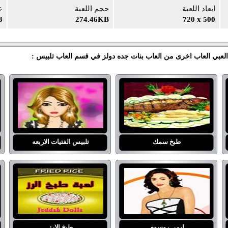
ابعاد اللعبة
حجم اللعبة
ع
3
274.46KB
720 x 500
ً العبي العاب اخرى من العاب بنات جده دولز في قسم العاب تلبيس :
طبخ سمك
تلبيس الفتيات الاربعه
ايمي روسوم
طبخ الارز