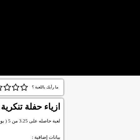
ما رأيك باللعبة ؟
ازياء حفلة تنكرية
لعبة
حاصله على
3.25
من
5
( بو
بيانات إضافية :