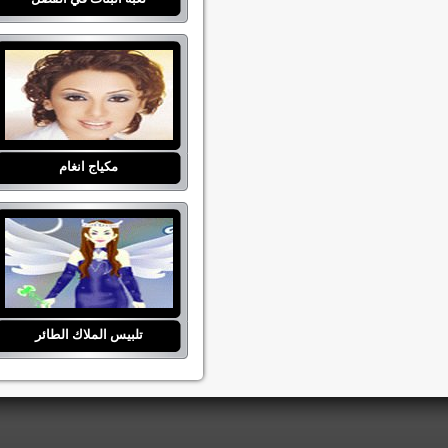
مكياج انغام
تلبيس الملاك الطائر