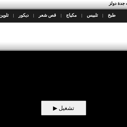
ت جدة دولز
طبخ
تلبيس
مكياج
قص شعر
ديكور
تلوين
|
|
|
|
|
▶ تشغيل