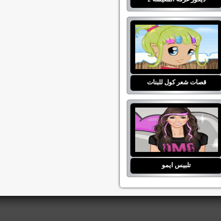
قصات شعر كول للبنات
تلبيس ايمو