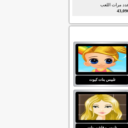
دد مرات اللعب
43,09
تلبيس بنات كيوت
تلبيس و فاشن بنات