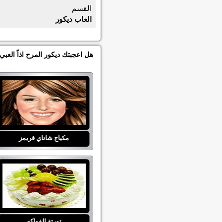
القسم
العاب ديكور
هل اعجبتك ديكور المرح اذاً العب
مكياج شاناي قريمز
تورتة الفواكه