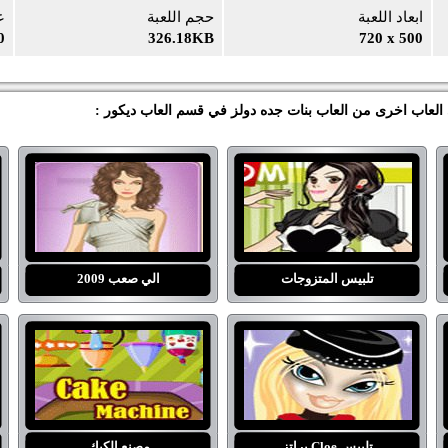
ابعاد اللعبة
حجم اللعبة
ع
0
326.18KB
720 x 500
ي العاب اخرى من العاب بنات جده دولز في قسم العاب ديكور :
تلبيس المتزوجات
الي صعب 2009
تلبيس Cloe براتز
مصنع الكيك