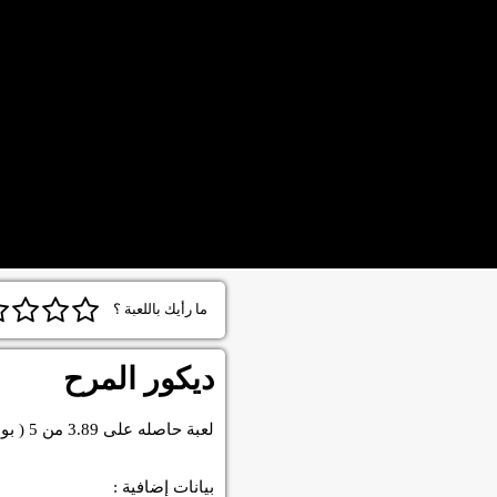
ما رأيك باللعبة ؟
ديكور المرح
لعبة
حاصله على
3.89
من
5
( بو
بيانات إضافية :