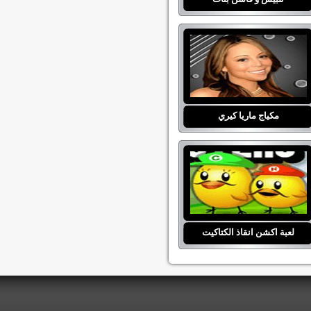
مكياج ماريا كيري
لعبة اكشن انقاذ الكتاكيت