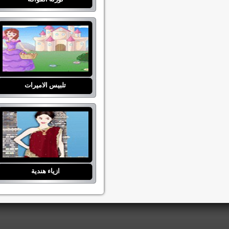
تلبيس الاميرات
ازياء هندية