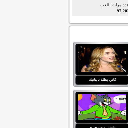
دد مرات اللعب
97,20
كاتي بطلة تايتانيك
تلبيس توم وجيري