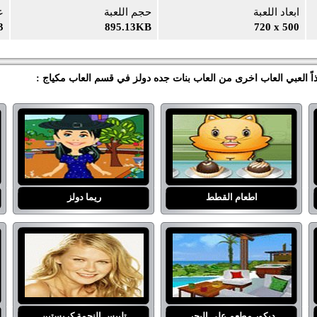
ابعاد اللعبة
حجم اللعبة
ع
3
895.13KB
720 x 500
ذاً العبي العاب اخرى من العاب بنات جده دولز في قسم العاب مكياج :
اطعام القطط
ريما دولز
ديكور مطعم على البحر
تلبيس النجمة كريستين