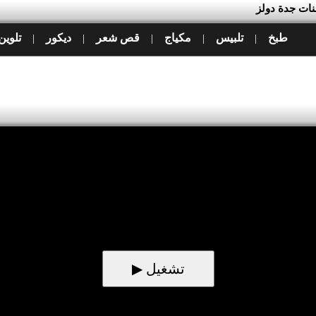
بنات جدة دولز
طبخ
تلبيس
مكياج
قص شعر
ديكور
تلوين
|
|
|
|
|
▶ تشغيل