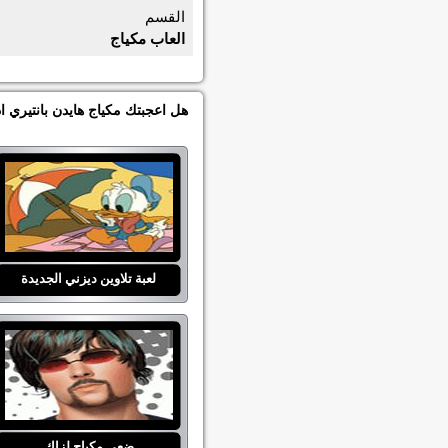
القسم
العاب مكياج
هل اعجبتك مكياج هايدن بانتيري ا
لعبة تلاوين ديزني الجديدة
ضعي مكياج لزاك