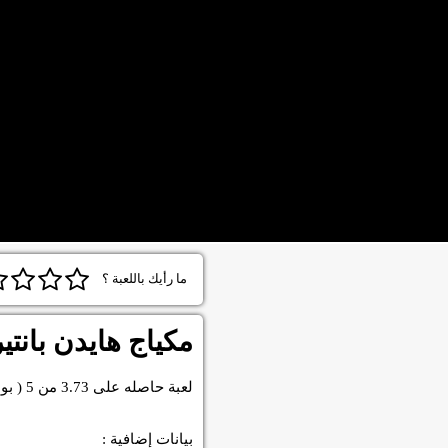
ما رأيك باللعبة ؟
مكياج هايدن بانتي
لعبة
حاصله على
3.73
من
5
( بو
بيانات إضافية :