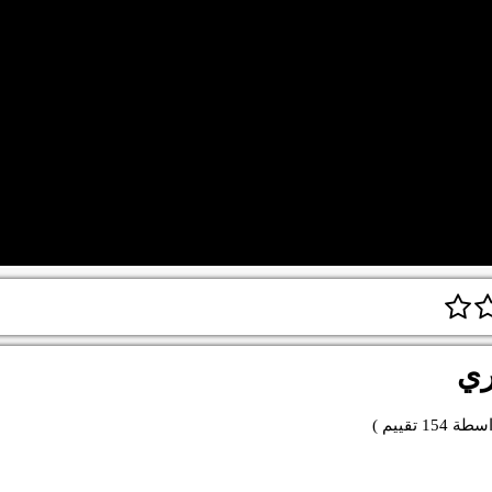
ري
اسطة
154
تقييم )