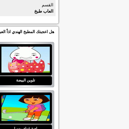
القسم
العاب طبخ
هل اعجبتك المطبخ الهندي اذاً ال
تلوين البيضة
لعبة غولف دورا