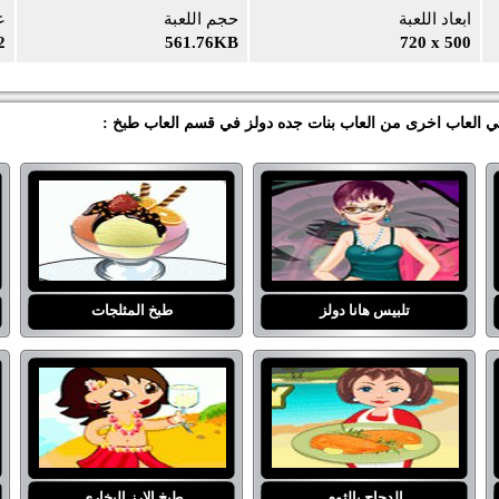
ابعاد اللعبة
حجم اللعبة
ع
2
561.76KB
720 x 500
عبي العاب اخرى من العاب بنات جده دولز في قسم العاب طبخ :
تلبيس هانا دولز
طبخ المثلجات
الدجاج بالثوم
طبخ الارز البخاري