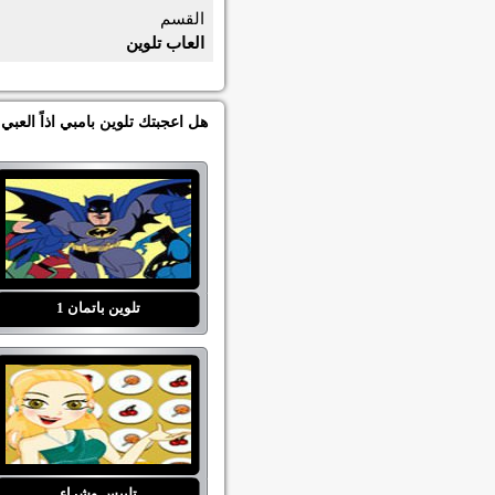
القسم
العاب تلوين
هل اعجبتك تلوين بامبي اذاً العب
تلوين باتمان 1
تلبيس وشراء