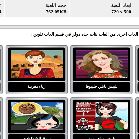
ابعاد اللعبة
حجم اللعبة
ع
4
762.05KB
720 x 500
ي العاب اخرى من العاب بنات جده دولز في قسم العاب تلوين :
تلبيس ناتلي جليبوفا
ازياء مغربية
تلبيس بنات ايمو
سوق الشوكولاته