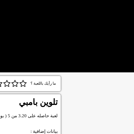
ما رأيك باللعبة ؟
تلوين بامبي
لعبة
حاصله على
3.20
من
5
( بو
بيانات إضافية :