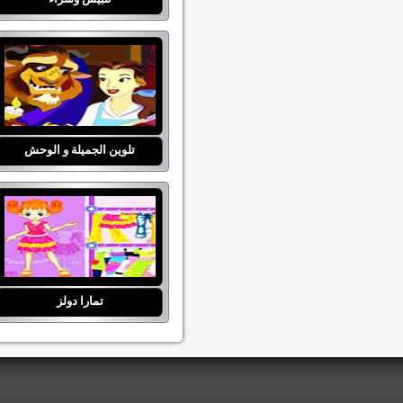
تلوين الجميلة و الوحش
تمارا دولز