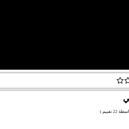
ي
اسطة
22
تقييم )