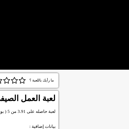
ما رأيك باللعبة ؟
لعبة العمل الصيف
لعبة
حاصله على
3.91
من
5
( بو
بيانات إضافية :