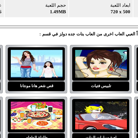
ابعاد اللعبة
حجم اللعبة
ع
6
1.49MB
720 x 500
اً العبي العاب اخرى من العاب بنات جده دولز في قسم :
تلبيس فتيات
قص شعر هانا مونتانا
لعبة سيارات البنات
طاولة الطعام