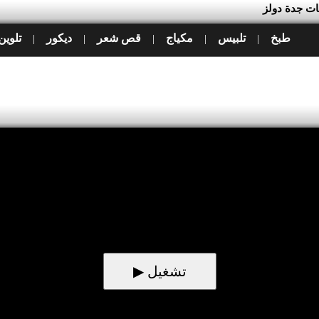
ات جدة دولز
طبخ
تلبيس
مكياج
قص شعر
ديكور
تلوين
|
|
|
|
|
▶ تشغيل