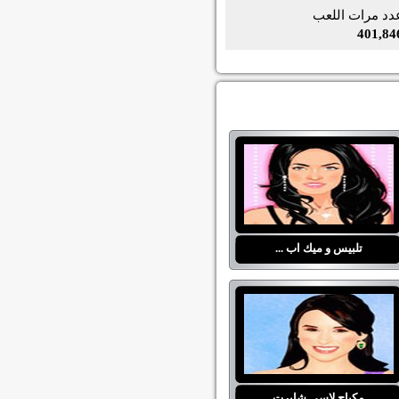
دد مرات اللعب
401,84
تلبيس و ميك اب ...
مكياج لاسي شابرت