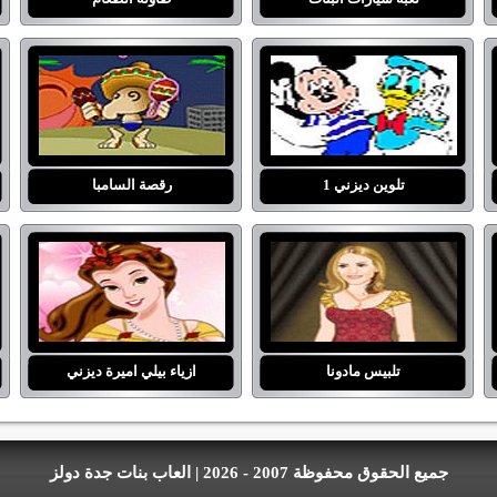
تلوين ديزني 1
رقصة السامبا
تلبيس مادونا
ازياء بيلي اميرة ديزني
جميع الحقوق محفوظة 2007 - 2026 | العاب بنات جدة دولز