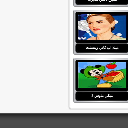
ميك اب كاتي وينسلت
ميكي ماوس 2