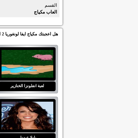
القسم
العاب مكياج
هل اعجبتك مكياج ايفا لونغوريا 2 اذاً العبي العاب اخرى من العاب بنات جده دولز في قسم العاب مكياج :
لعبة انفلونزا الخنازير
باولا عبدول