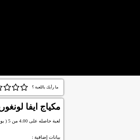
ما رأيك باللعبة ؟
مكياج ايفا لونغوريا
لعبة
حاصله على
4.00
من
5
( بو
بيانات إضافية :