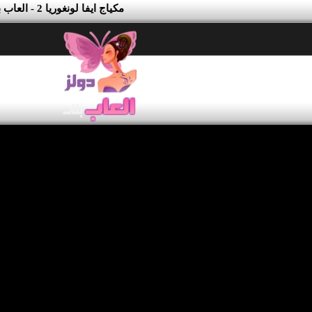
مكياج ايفا لونغوريا 2 - العاب بنات جدة دولز