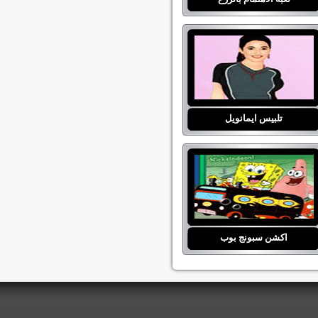
تلبيس ايمانويل
اكشن سبونج بوب