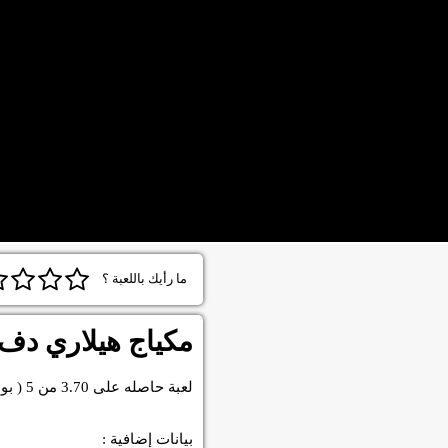
ما رأيك باللعبة ؟
مكياج هيلاري دف
لعبة
حاصله على
3.70
من
5
( بو
بيانات إضافية :