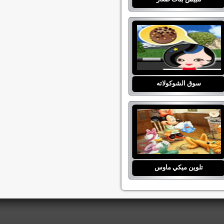
سوق الشوكولاته
تلوين ميكي ماوس