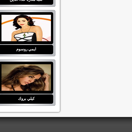
ايمي روسوم
كيلي بروك