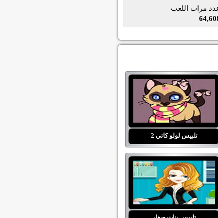
دد مرات اللعب
64,60
تلبيس لولو كاتي 2
تلبيس بنات صغار