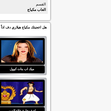
القسم
العاب مكياج
هل اعجبتك مكياج هيلاري دف اذاً
ميك اب بنات كوول
لعبة مغارة علاء الدين