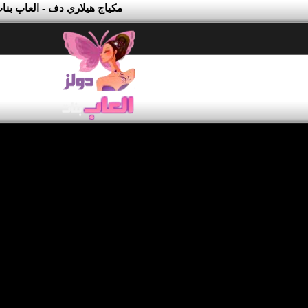
مكياج هيلاري دف - العاب بنا