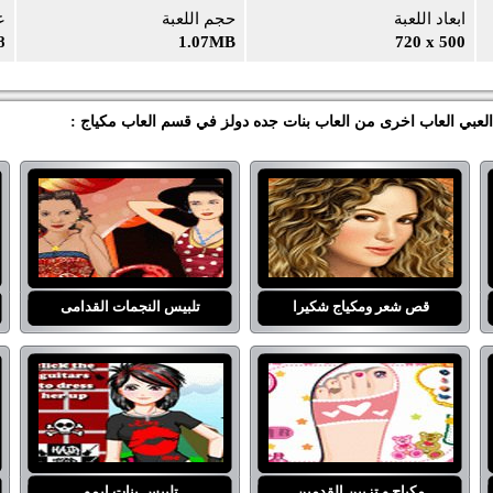
ابعاد اللعبة
حجم اللعبة
ع
8
1.07MB
720 x 500
 العبي العاب اخرى من العاب بنات جده دولز في قسم العاب مكياج :
قص شعر ومكياج شكيرا
تلبيس النجمات القدامى
مكياج و تزيين القدمين
تلبيس بنات ايمو