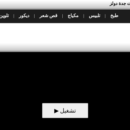
ت جدة دولز
طبخ
تلبيس
مكياج
قص شعر
ديكور
تلوين
|
|
|
|
|
▶ تشغيل