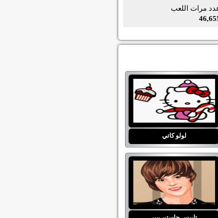
دد مرات اللعب
46,65
لولو كاتي
تلبيس جاستن بيبر