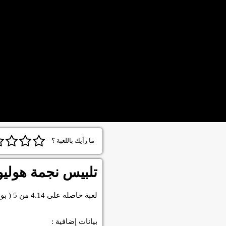
ما رأيك باللعبة ؟
تلبيس نجمة هوليو
لعبة
حاصله على
4.14
من
5
( بو
بيانات إضافية :