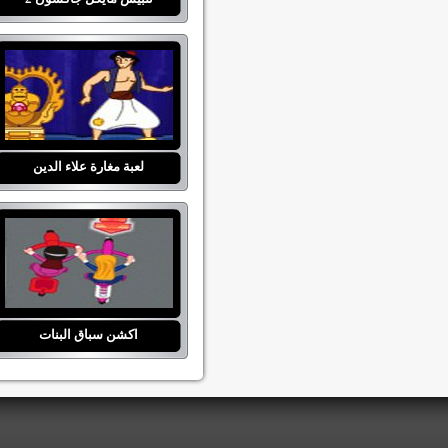
لعبة مغارة علاء الدين
اكشن سباق البنات