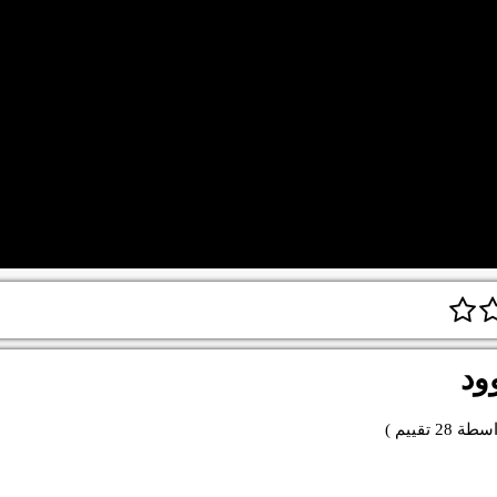
ود
اسطة
28
تقييم )