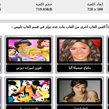
ابعاد اللعبة
حجم اللعبة
ع
5
719.03KB
720 x 500
اً العبي العاب اخرى من العاب بنات جده دولز في قسم العاب تلبيس :
مكياج جيسيكا ألبا
تلوين اميرات ديزني
انجلينا جولي
تلوين ديزني 5