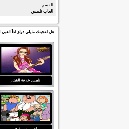
القسم
العاب تلبيس
هل اعجبتك مايلي دولز اذاً العبي
تلبيس عازفة القيتار
ام بي سي ثري