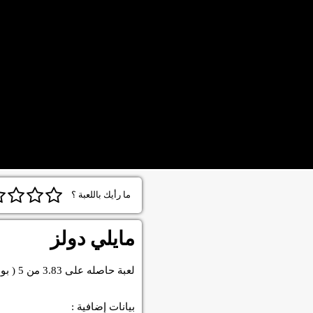
ما رأيك باللعبة ؟
مايلي دولز
لعبة
حاصله على
3.83
من
5
( بو
بيانات إضافية :