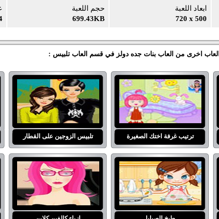
ابعاد اللعبة
حجم اللعبة
ع
4
699.43KB
720 x 500
 العاب اخرى من العاب بنات جده دولز في قسم العاب تلبيس :
ترتيب غرفة اختك الصغيرة
تلبيس الزوجين على القطار
طبخ الصبايا
ازياء كالفين كلاين