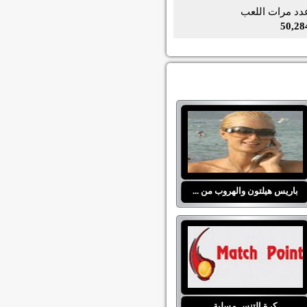
دد مرات اللعب
50,28
باريس هيلتون والهروب من ...
كرة التنس مسلية