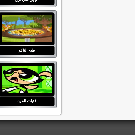
طبخ التاكو
فتيات القوة