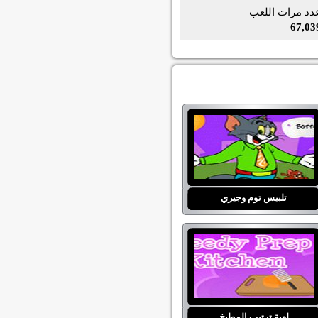
دد مرات اللعب
67,03
تلبيس توم وجيري
لعبة ترتيب المطبخ