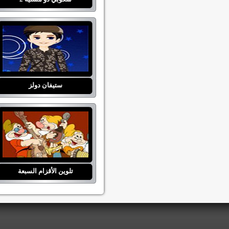
ستيفان دولز
تلوين الأقزام السبعة