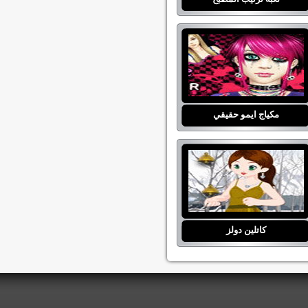
مكياج ايمو حقيقي
كاتلين دولز