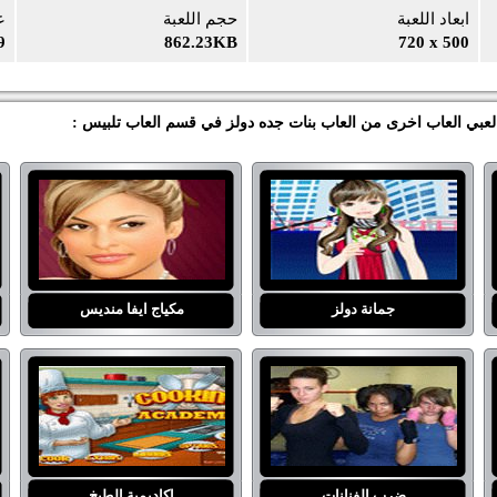
ابعاد اللعبة
حجم اللعبة
ع
9
862.23KB
720 x 500
العبي العاب اخرى من العاب بنات جده دولز في قسم العاب تلبيس :
جمانة دولز
مكياج ايفا منديس
ضرب الفنانات
اكاديمية الطبخ