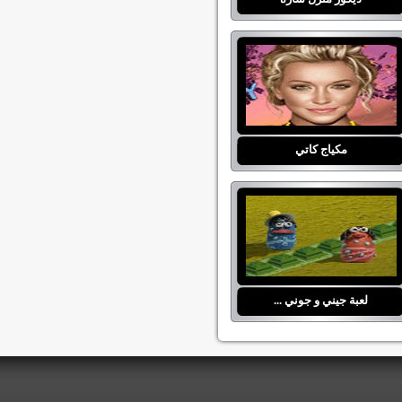
مكياج كاتي
لعبة جيني و جوني ...