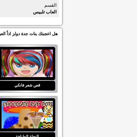
القسم
العاب تلبيس
هل اعجبتك بنات جدة دولز اذاً ال
قص شعر فانكي
النحلة الطباخة