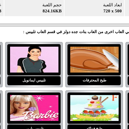
ابعاد اللعبة
حجم اللعبة
ع
3
824.16KB
720 x 500
عبي العاب اخرى من العاب بنات جده دولز في قسم العاب تلبيس :
طبخ المحترفات
تلبيس ايمانويل
طبخ فواكه
تلبيس باربي