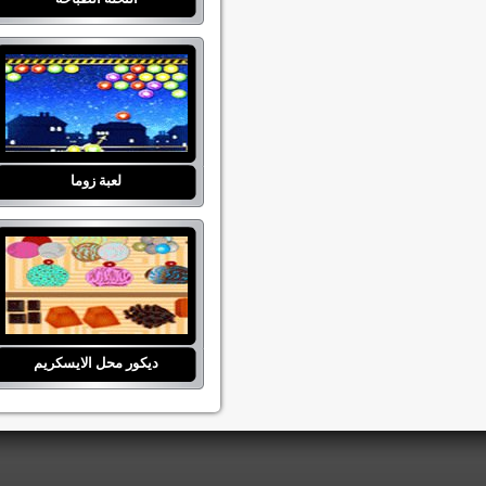
لعبة زوما
ديكور محل الايسكريم