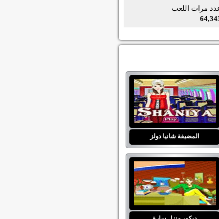
دد مرات اللعب
64,34
المضيفة شانيا دولز
ديكور منزل سارة