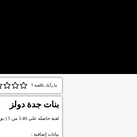
ما رأيك باللعبة ؟
بنات جدة دولز
لعبة
حاصله على
3.40
من
5
( بو
بيانات إضافية :