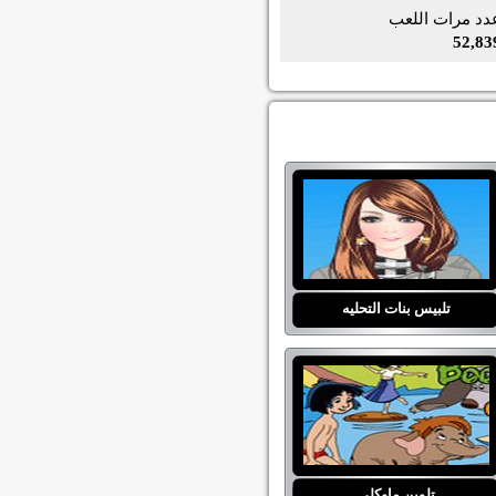
دد مرات اللعب
52,83
تلبيس بنات التحليه
تلوين ماوكلي