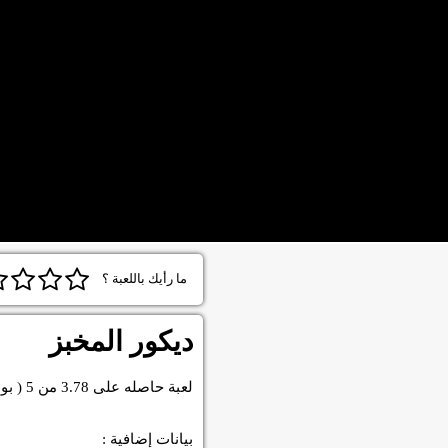
ما رأيك باللعبة ؟
ديكور المخبز
لعبة
حاصله على
3.78
من
5
( بو
بيانات إضافية :