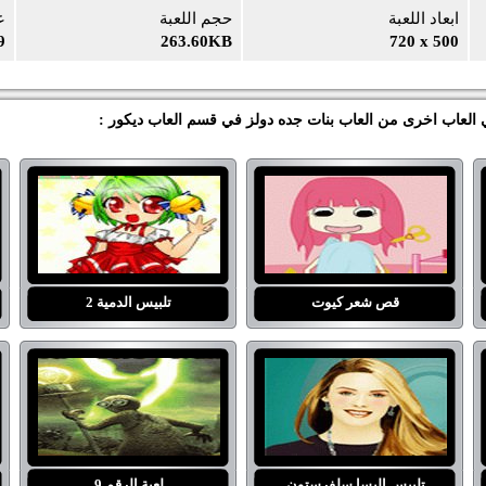
ابعاد اللعبة
حجم اللعبة
ع
9
263.60KB
720 x 500
بي العاب اخرى من العاب بنات جده دولز في قسم العاب ديكور :
قص شعر كيوت
تلبيس الدمية 2
تلبيس اليسا سلفرستون
لعبة الرقم 9