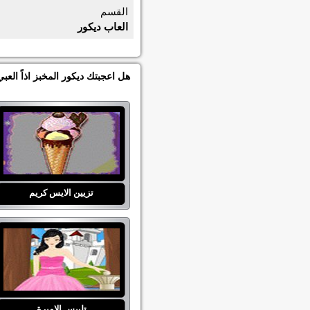
القسم
العاب ديكور
هل اعجبتك ديكور المخبز اذاً الع
تزيين الايس كريم
تلبيس الاميرة