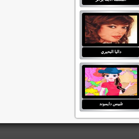
داليا البحيري
تلبيس دايموند