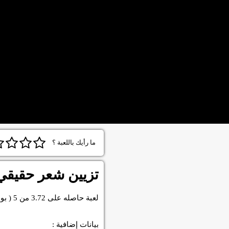
ما رأيك باللعبة ؟
تزيين شعر حقيقي
لعبة
حاصله على
3.72
من
5
( بو
بيانات إضافية :