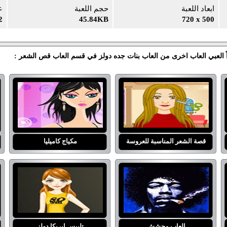
ابعاد اللعبة
حجم اللعبة
ع
2
45.84KB
720 x 500
 العبي العاب اخرى من العاب بنات جده دولز في قسم العاب قص الشعر :
قصة الشعر المناسبة للعروسة
مكياج كاميليا
العاب محشش
تلبيس ايريكا دولز