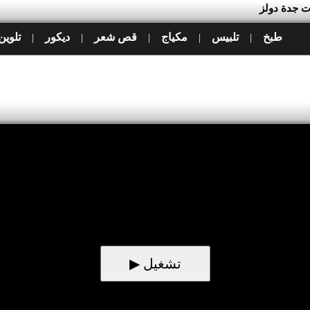
ت جدة دولز
طبخ
تلبيس
مكياج
قص شعر
ديكور
تلوين
|
|
|
|
|
▶ تشغيل