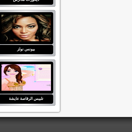
بيونس نولز
تلبيس الرقاصة عايشة