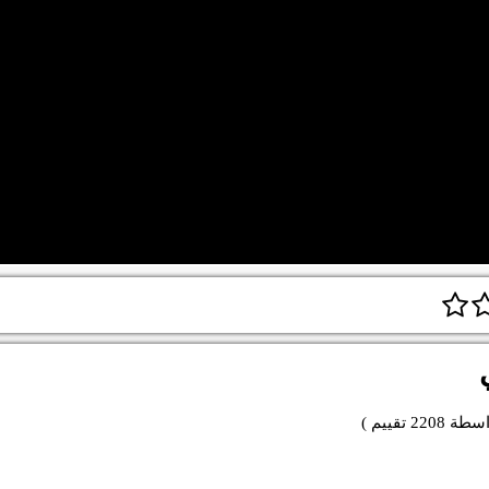
اسطة
2208
تقييم )