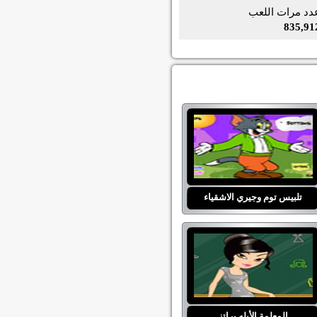
دد مرات اللعب
835,91
تلبيس توم وجيري الاشقياء
المعلمة الأبله براتز