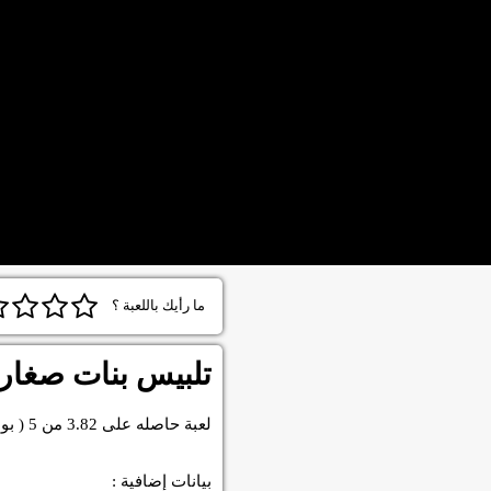
ما رأيك باللعبة ؟
تلبيس بنات صغار
لعبة
حاصله على
3.82
من
5
( بو
بيانات إضافية :