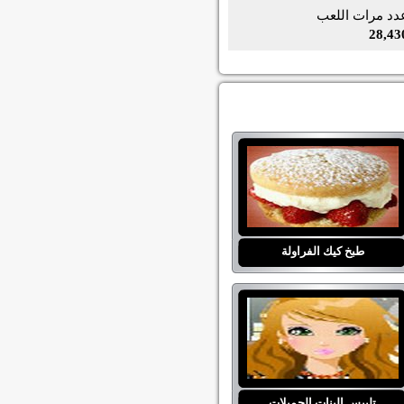
دد مرات اللعب
28,43
طبخ كيك الفراولة
تلبيس البنات الجميلات