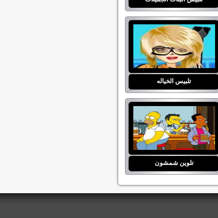
تلبيس الخياله
تلوين شمشون