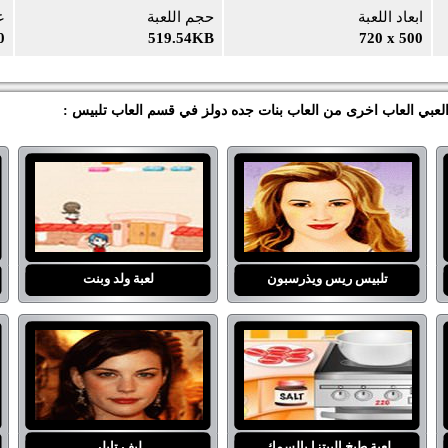
ابعاد اللعبة
حجم اللعبة
ع
0
519.54KB
720 x 500
 العبي العاب اخرى من العاب بنات جده دولز في قسم العاب تلبيس :
تلبيس ريس ويذرسبون
لعبة ولد وبنت
لعبة طبخ البيتزا بالسمك
ليف تايلر