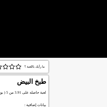
ما رأيك باللعبة ؟
طبخ البيض
لعبة
حاصله على
3.91
من
5
( بو
بيانات إضافية :