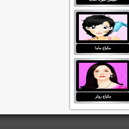
مكياج ماما
مكياج رولز