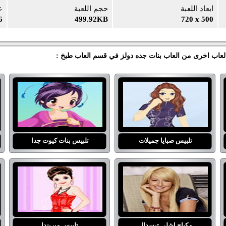
ابعاد اللعبة
حجم اللعبة
ع
6
499.92KB
720 x 500
 العاب اخرى من العاب بنات جده دولز في قسم العاب طبخ :
تلبيس صبايا جميلات
تلبيس بنات كيوت جدا
مكياج اشلي تيسدال
تلبيس ميريندا