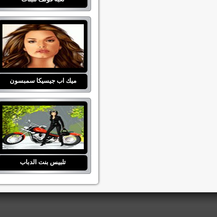
ميك اب جيسيكا سمبسون
تلبيس بنت الدباب