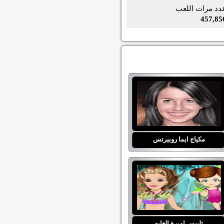
دد مرات اللعب
457,85
مكياج ايما روبيرتس
تلبيس اميرة الغابه