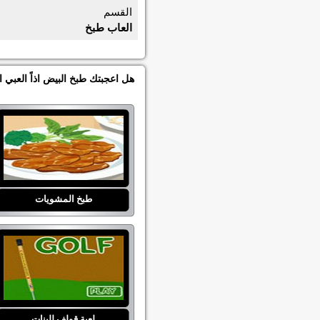
القسم
العاب طبخ
هل اعجبتك طبخ البيض اذاً العبي
طبخ المشويات
لعبة قولف للبنات