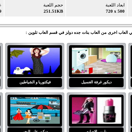
ابعاد اللعبة
حجم اللعبة
ع
9
251.51KB
720 x 500
بي العاب اخرى من العاب بنات جده دولز في قسم العاب تلوين :
ديكور غرفة الغسيل
فيكتوريا و الشياطين
باربي الاصليه
ديكور على البحر