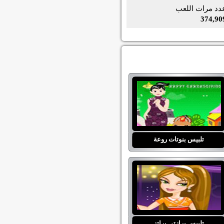
دد مرات اللعب
374,90
تلبيس بنوتات روعة
تلبيس برازتي براتز