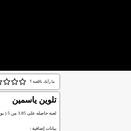
ما رأيك باللعبة ؟
تلوين ياسمين
لعبة
حاصله على
3.85
من
5
( بو
بيانات إضافية :