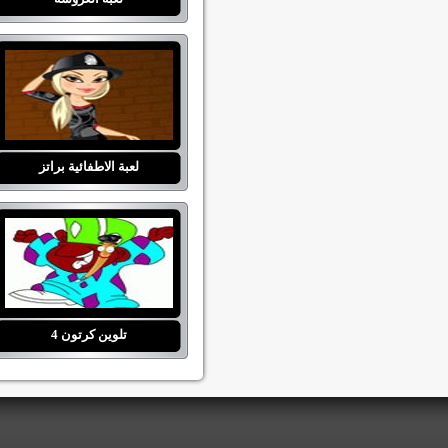
لعبة الاطفائية براتز
تلوين كرتون 4