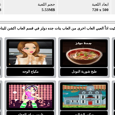
ابعاد اللعبة
حجم اللعبة
ع
8
5.53MB
720 x 500
كيت اذاً العبي العاب اخرى من العاب بنات جده دولز في قسم العاب اكشن للبنا
طبخ شوربة النودل
مكياج الوجه
ديكور الشاليه
تلبيس براتز للحفله