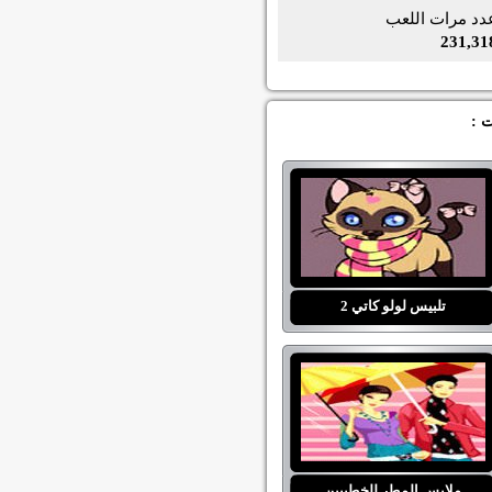
دد مرات اللعب
231,31
ت :
تلبيس لولو كاتي 2
ملابس المطر للخطيبين