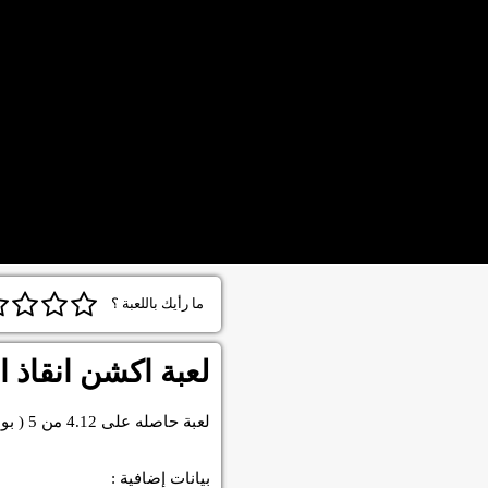
ما رأيك باللعبة ؟
لعبة اكشن انقاذ ا
لعبة
حاصله على
4.12
من
5
( بو
بيانات إضافية :