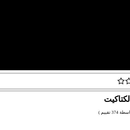
لكتاكيت
اسطة
374
تقييم )