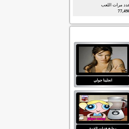
دد مرات اللعب
77,49
انجلينا جولي
مطبخ فتيات القوة