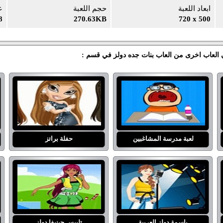
ابعاد اللعبة
حجم اللعبة
ع
8
270.63KB
720 x 500
 العاب اخرى من العاب بنات جده دولز في قسم :
لعبة مدرسة المشاغبين
حفلة براتز
باسمة دولز العربية
تلبيس جينيفا دولز