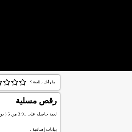
ما رأيك باللعبة ؟
رقص مسلية
لعبة
حاصله على
3.91
من
5
( بو
بيانات إضافية :