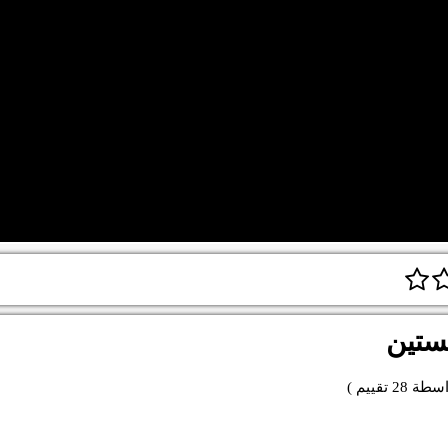
ستين
اسطة
28
تقييم )