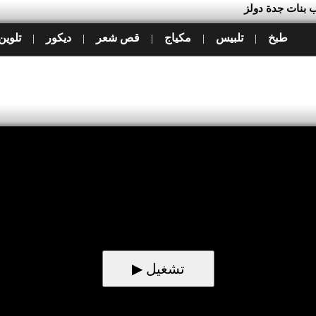
ب بنات جدة دولز
طبخ
تلبيس
مكياج
قص شعر
ديكور
تلوين
|
|
|
|
|
▶ تشغيل