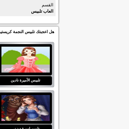
القسم
العاب تلبيس
هل اعجبتك تلبيس النجمة كريستين
تلبيس الأميرة نادين
تلوين اميرة ديزني