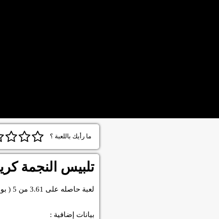
ما رأيك باللعبة ؟
تلبيس النجمة كري
لعبة
حاصله على
3.61
من
5
( بو
بيانات إضافية :