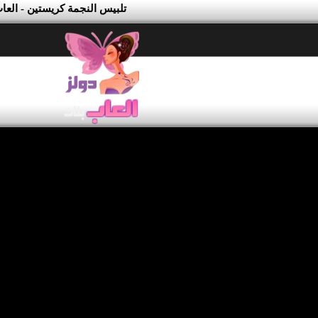
تلبيس النجمة كريستين - العا