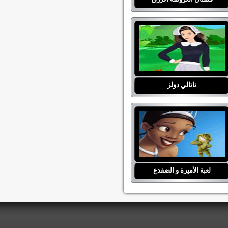
ناتالي دولز
لعبة الأميرة و الضفدع