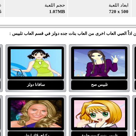
ابعاد اللعبة
حجم اللعبة
ع
5
1.07MB
720 x 500
 اذاً العبي العاب اخرى من العاب بنات جده دولز في قسم العاب تلبيس :
تلبيس صح
سافانا دولز
تلبيس بنت كيوت حلوة
مكياج بلاك ليفلي