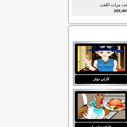
دد مرات اللعب
269,46
كارلي دولز
طبخه محمرة