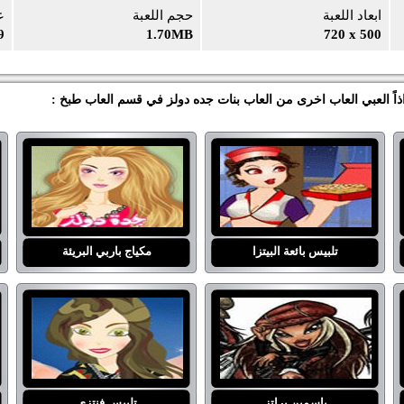
ابعاد اللعبة
حجم اللعبة
ع
9
1.70MB
720 x 500
اً العبي العاب اخرى من العاب بنات جده دولز في قسم العاب طبخ :
تلبيس بائعة البيتزا
مكياج باربي البريئة
ياسمين براتز
تلبيس فنتزي