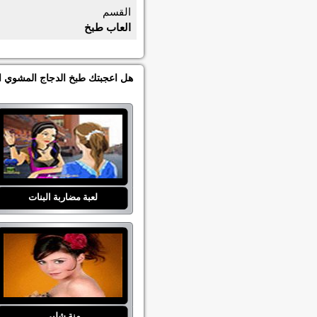
القسم
العاب طبخ
هل اعجبتك طبخ الدجاج المشوي اذ
لعبة مضاربة البنات
منة شلبي