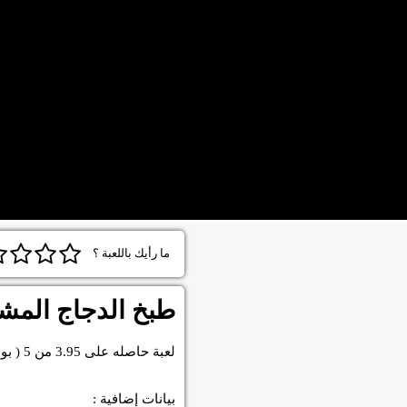
ما رأيك باللعبة ؟
طبخ الدجاج المش
لعبة
حاصله على
3.95
من
5
( بو
بيانات إضافية :