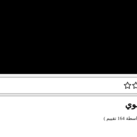
وي
اسطة
164
تقييم )