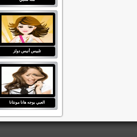
تلبيس أنيس دولز
العبي بوجه هانا مونتانا