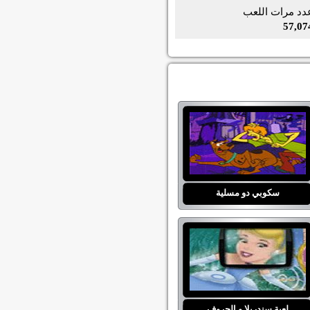
دد مرات اللعب
57,07
سكوبي دو مسلية
لعبة سندريلا و الحروف