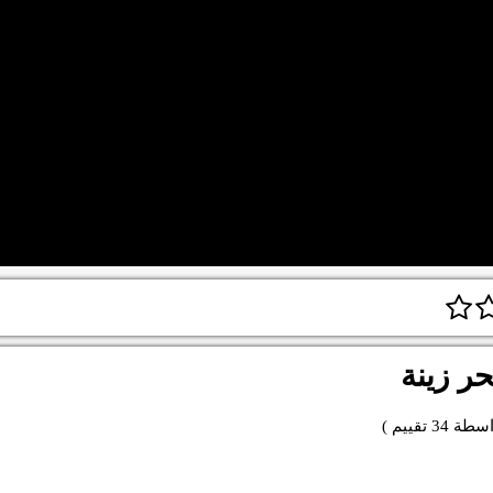
ر زينة
اسطة
34
تقييم )