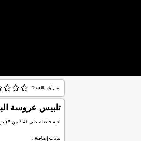
ما رأيك باللعبة ؟
تلبيس عروسة البح
لعبة
حاصله على
3.41
من
5
( بو
بيانات إضافية :