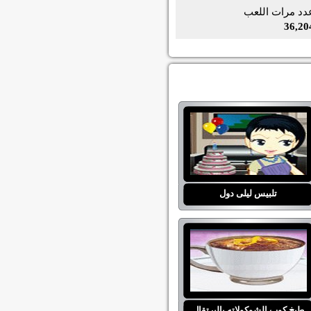
دد مرات اللعب
36,20
تلبيس ليلى دول
طبخ كوب الشوكولاته بالبرتقال