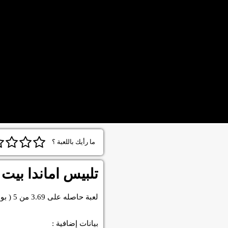
ما رأيك باللعبة ؟
تلبيس اماندا بيت
لعبة
حاصله على
3.69
من
5
( بو
بيانات إضافية :