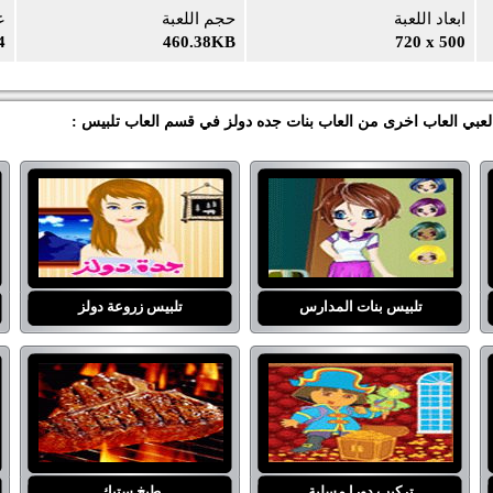
ابعاد اللعبة
حجم اللعبة
ع
4
460.38KB
720 x 500
 العبي العاب اخرى من العاب بنات جده دولز في قسم العاب تلبيس :
تلبيس بنات المدارس
تلبيس زروعة دولز
تركيب دورا مسلية
طبخ ستيك