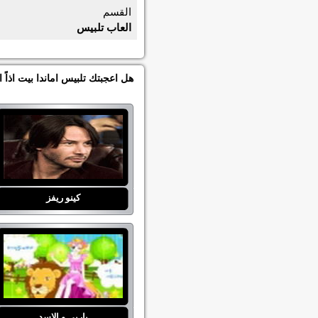
القسم
العاب تلبيس
هل اعجبتك تلبيس اماندا بيت اذاً
كينو ريفز
باربي و الاسد